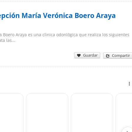
epción María Verónica Boero Araya
 Boero Araya es una clìnica odonlògica que realiza los siguientes
a las...
Guardar
Compartir