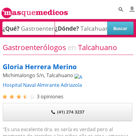
¿Qué?
¿Dónde?
Gastroenterólogos
en
Talcahuano
Gloria Herrera Merino
Michimalongo S/n
,
Talcahuano
Hospital Naval Almirante Adriazola
3 opiniones
(41) 274 3237
"Es una excelente dra. es sería es verdad pero al
momento de atender a los niños ella es otra ; amorosa