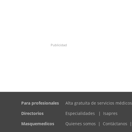
Publicidad
Para profesionales
Alta gratuita de servicios médicos
Directorios
Especialidades
|
Isapres
Masquemedicos
Quienes somos
|
Contáctanos
|