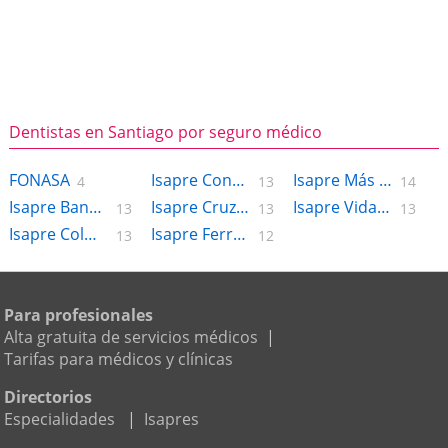
Dentistas en Santiago por seguro médico
FONASA
Isapre Consalud
Isapre Más Vida
4
13
14
Isapre Banmedica
Isapre CruzBlanca
Isapre Vida Tres
13
13
13
Isapre Colmena
Isapre Ferrosalud
13
12
Para profesionales
Alta gratuita de servicios médicos
|
Tarifas para médicos y clínicas
Directorios
Especialidades
|
Isapres