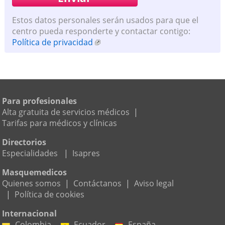
Estos datos personales serán usados para que el
centro pueda responderte y contactar contigo:
Política de privacidad
Para profesionales
Alta gratuita de servicios médicos
|
Tarifas para médicos y clínicas
Directorios
Especialidades
|
Isapres
Masquemedicos
Quienes somos
|
Contáctanos
|
Aviso legal
|
Política de cookies
Internacional
Colombia
Ecuador
España