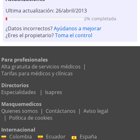
Ultima actualización: 26/abril/2013
2% completada
¿Datos incorrectos?
Ayúdanos a mejorar
¿Eres el propietario?
Toma el control
Para profesionales
Alta gratuita de servicios médicos
|
Tarifas para médicos y clínicas
Directorios
Especialidades
|
Isapres
Masquemedicos
Quienes somos
|
Contáctanos
|
Aviso legal
|
Política de cookies
Internacional
Colombia
Ecuador
España