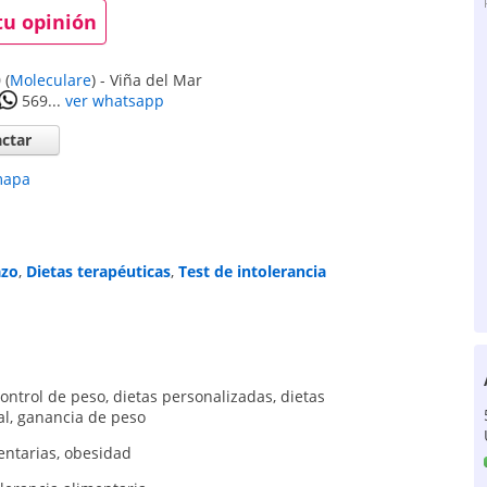
tu opinión
0
(
Moleculare
)
-
Viña del Mar
569...
ver whatsapp
ctar
mapa
azo
,
Dietas terapéuticas
,
Test de intolerancia
ontrol de peso
,
dietas personalizadas
,
dietas
al
,
ganancia de peso
entarias
,
obesidad