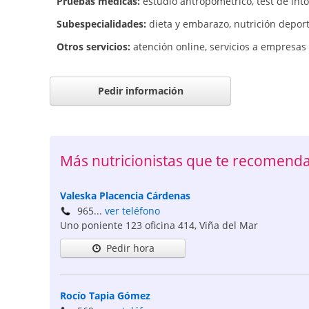
Pruebas médicas:
estudio antropométrico
,
test de int
Subespecialidades:
dieta y embarazo
,
nutrición deport
Otros servicios:
atención online
,
servicios a empresas
Pedir información
Más nutricionistas que te recomend
Valeska Placencia Cárdenas
965...
ver teléfono
Uno poniente 123 oficina 414
,
Viña del Mar
Pedir hora
Rocío Tapia Gómez