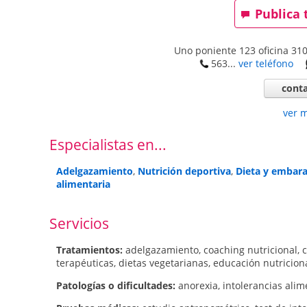
Publica 
Uno poniente 123 oficina 31
563...
ver teléfono
conta
ver 
Especialistas en...
Adelgazamiento
,
Nutrición deportiva
,
Dieta y embar
alimentaria
Servicios
Tratamientos:
adelgazamiento
,
coaching nutricional
,
c
terapéuticas
,
dietas vegetarianas
,
educación nutricion
Patologí­as o dificultades:
anorexia
,
intolerancias alim