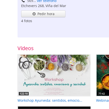
569...
ver teléfono
Etchevers 268
,
Viña del Mar
Pedir hora
4 fotos
Vídeos
122:10
77:42
Workshop Ayurveda: sentidos, emocio...
Webinar