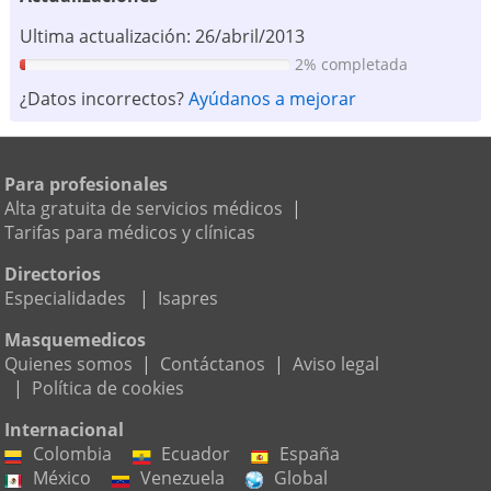
Ultima actualización: 26/abril/2013
2% completada
¿Datos incorrectos?
Ayúdanos a mejorar
Para profesionales
Alta gratuita de servicios médicos
|
Tarifas para médicos y clínicas
Directorios
Especialidades
|
Isapres
Masquemedicos
Quienes somos
|
Contáctanos
|
Aviso legal
|
Política de cookies
Internacional
Colombia
Ecuador
España
México
Venezuela
Global