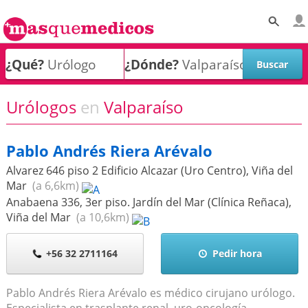
¿Qué?
¿Dónde?
Urólogos
en
Valparaíso
Pablo Andrés Riera Arévalo
Alvarez 646 piso 2 Edificio Alcazar (Uro Centro)
,
Viña del
Mar
(a 6,6km)
Anabaena 336, 3er piso. Jardín del Mar (Clínica Reñaca)
,
Viña del Mar
(a 10,6km)
+56 32 2711164
Pedir hora
Pablo Andrés Riera Arévalo es médico cirujano urólogo.
Especialista en trasplante renal, uro-oncología,