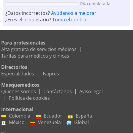
0% completada
¿Datos incorrectos?
Ayúdanos a mejorar
¿Eres el propietario?
Toma el control
Para profesionales
Alta gratuita de servicios médicos
|
Tarifas para médicos y clínicas
Directorios
Especialidades
|
Isapres
Masquemedicos
Quienes somos
|
Contáctanos
|
Aviso legal
|
Política de cookies
Internacional
Colombia
Ecuador
España
México
Venezuela
Global