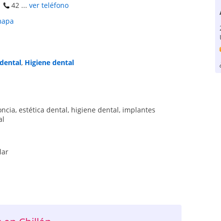
42 ...
ver teléfono
mapa
 dental
,
Higiene dental
ncia
,
estética dental
,
higiene dental
,
implantes
al
lar