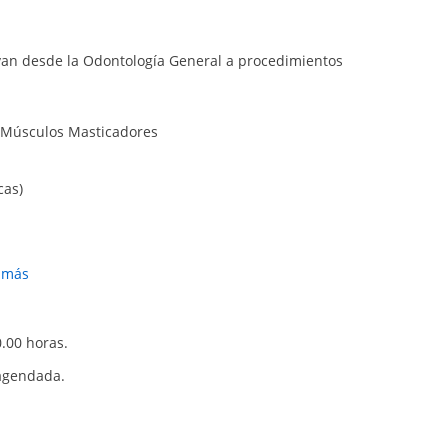
 van desde la Odontología General a procedimientos
n, Músculos Masticadores
cas)
r más
0.00 horas.
agendada.