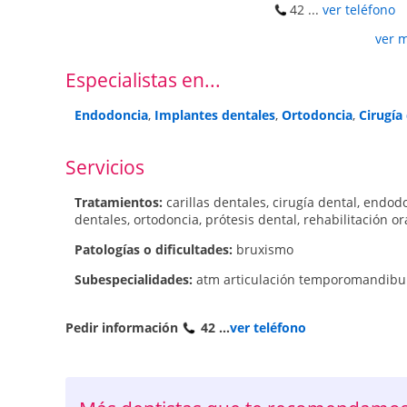
42 ...
ver teléfono
ver 
Especialistas en...
Endodoncia
,
Implantes dentales
,
Ortodoncia
,
Cirugía
Servicios
Tratamientos:
carillas dentales
,
cirugía dental
,
endodo
dentales
,
ortodoncia
,
prótesis dental
,
rehabilitación or
Patologí­as o dificultades:
bruxismo
Subespecialidades:
atm articulación temporomandibu
Pedir información
42 ...
ver teléfono