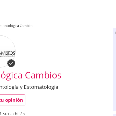
 Odontológica Cambios
lógica Cambios
ontología y Estomatología
tu opinión
f. 901
-
Chillán