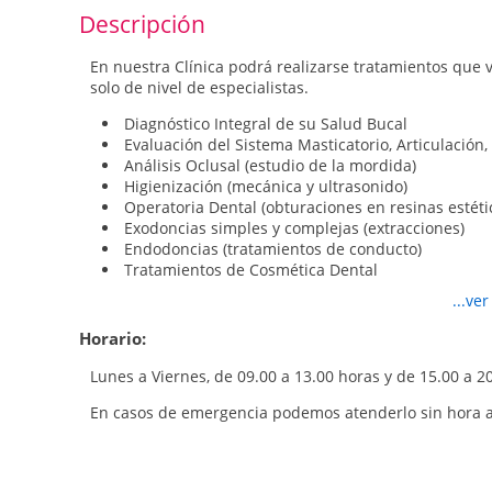
Descripción
En nuestra Clínica podrá realizarse tratamientos que
solo de nivel de especialistas.
Diagnóstico Integral de su Salud Bucal
Evaluación del Sistema Masticatorio, Articulació
Análisis Oclusal (estudio de la mordida)
Higienización (mecánica y ultrasonido)
Operatoria Dental (obturaciones en resinas estéti
Exodoncias simples y complejas (extracciones)
Endodoncias (tratamientos de conducto)
Tratamientos de Cosmética Dental
Carillas Cerámicas
...ve
Prótesis Fijas Libres de Metal
Cirugía de Implantes
Horario:
Rehabilitación sobre Implantes
Rehabilitación Oral Compleja
Lunes a Viernes, de 09.00 a 13.00 horas y de 15.00 a 2
En casos de emergencia podemos atenderlo sin hora 