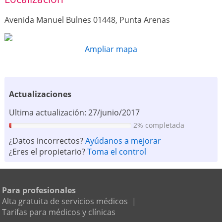
Avenida Manuel Bulnes 01448, Punta Arenas
Ampliar mapa
Actualizaciones
Ultima actualización: 27/junio/2017
2% completada
¿Datos incorrectos?
Ayúdanos a mejorar
¿Eres el propietario?
Toma el control
Para profesionales
Alta gratuita de servicios médicos
|
Tarifas para médicos y clínicas