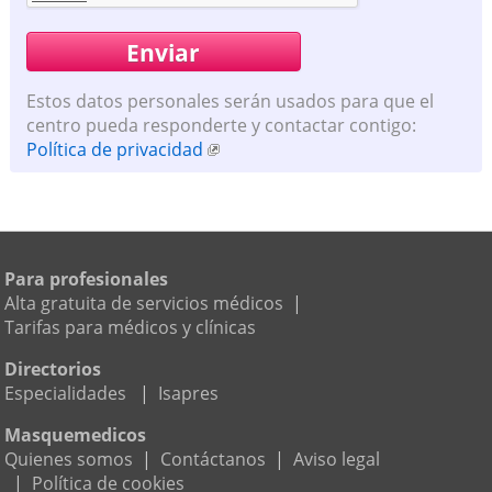
Estos datos personales serán usados para que el
centro pueda responderte y contactar contigo:
Política de privacidad
Para profesionales
Alta gratuita de servicios médicos
|
Tarifas para médicos y clínicas
Directorios
Especialidades
|
Isapres
Masquemedicos
Quienes somos
|
Contáctanos
|
Aviso legal
|
Política de cookies