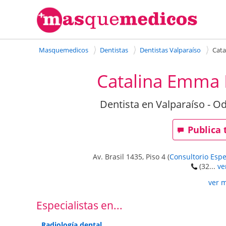
Masquemedicos
Dentistas
Dentistas Valparaíso
Cata
Catalina Emma 
Dentista en Valparaíso - O
Publica 
Av. Brasil 1435, Piso 4
(
Consultorio Esp
(32...
ve
ver 
Especialistas en...
Radiología dental