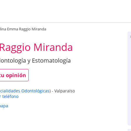
lina Emma Raggio Miranda
Raggio Miranda
dontología y Estomatología
tu opinión
ecialidades Odontológicas
)
-
Valparaíso
r teléfono
mapa